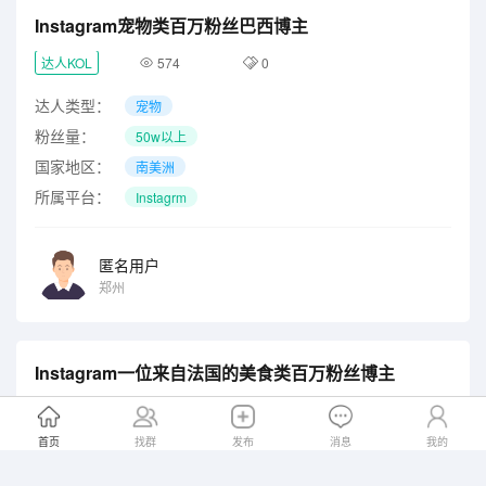
Instagram宠物类百万粉丝巴西博主
达人KOL
574
0
达人类型：
宠物
粉丝量：
50w以上
国家地区：
南美洲
所属平台：
Instagrm
匿名用户
郑州
Instagram一位来自法国的美食类百万粉丝博主
达人KOL
501
0
首页
找群
发布
消息
我的
达人类型：
其他
粉丝量：
50w以上