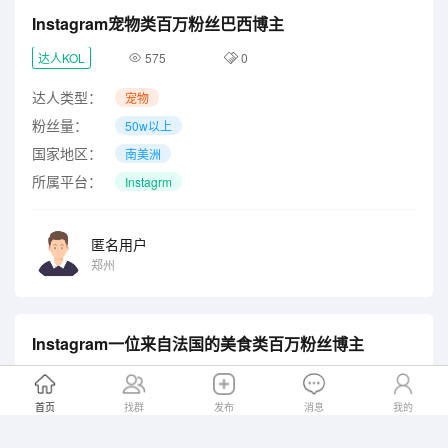
Instagram宠物类百万粉丝巴西博主
达人KOL
575
0
达人类型：
宠物
粉丝量：
50w以上
国家地区：
南美洲
所属平台：
Instagrm
匿名用户
郑州
Instagram一位来自法国的美食类百万粉丝博主
达人KOL
502
0
首页
找群
发布
消息
我的
达人类型：
其他
粉丝量：
50w以上